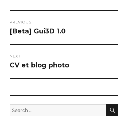
Post
PREVIOUS
navigation
[Beta] Gui3D 1.0
Previous
post:
NEXT
CV et blog photo
Next
post:
SE
Search
for: